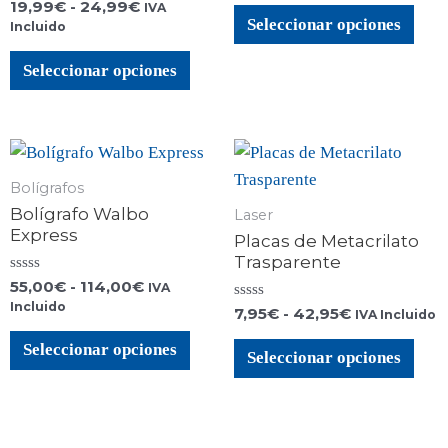
Valorado
19,99
€
-
24,99
€
0
IVA
con
de
Seleccionar opciones
Incluido
0
5
de
5
Seleccionar opciones
Bolígrafos
Bolígrafo Walbo
Laser
Express
Placas de Metacrilato
Trasparente
Valorado
55,00
€
-
114,00
€
IVA
con
Incluido
Valorado
0
7,95
€
-
42,95
€
IVA Incluido
con
de
0
5
Seleccionar opciones
de
Seleccionar opciones
5