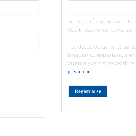
Se enviará un enlace a tu
establecer una nueva con
Tus datos personales se ut
mejorar tu experiencia en 
cuenta y otros propósitos
.
privacidad
Registrarse