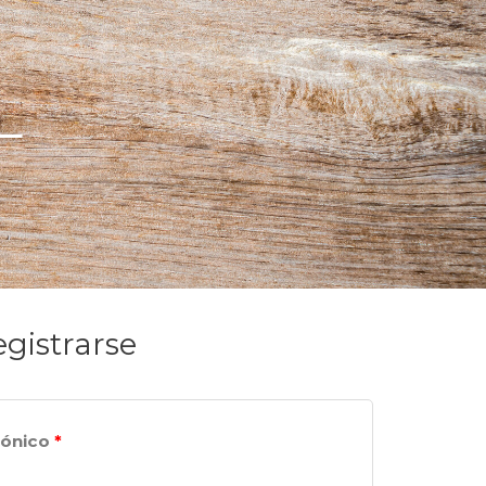
L
gistrarse
rónico
*