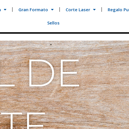
a
Gran Formato
Corte Laser
Regalo Pub
Sellos
L DE
NTE