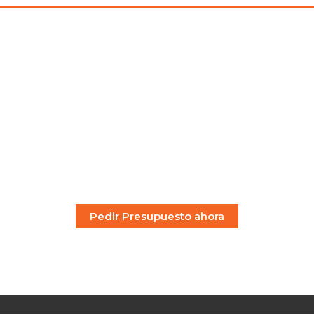
udas con tu proyecto
 Desde una sola unidad hasta gran
máxima calidad en cada trabajo.
Pedir Presupuesto ahora