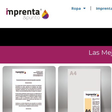
Ropa
Imprent
Las Me