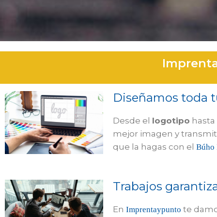
Imprenta
Diseñamos toda t
Desde el
logotipo
hasta
mejor imagen y transmiti
que la hagas con el
Búho 
Trabajos garantiz
En
te damos
Imprentaypunto