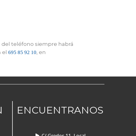
 del teléfono siempre habrá
n el
, en
695 85 92 10
N
ENCUENTRANOS
C/ Gredos 11, Local