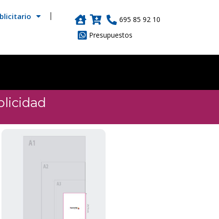
licitario
695 85 92 10
Presupuestos
licidad