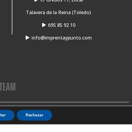
Talavera de la Reina (Toledo)
695 85 92 10
info@imprentaypunto.com
tar
Rechazar
Envios a toda la península