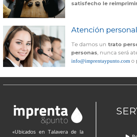
satisfecho le reimprimi
Atención personal
Te damos un
trato pers
personas
, nunca será a
o 
info@imprentaypunto.com
SER
«Ubicados en Talavera de la
Ro