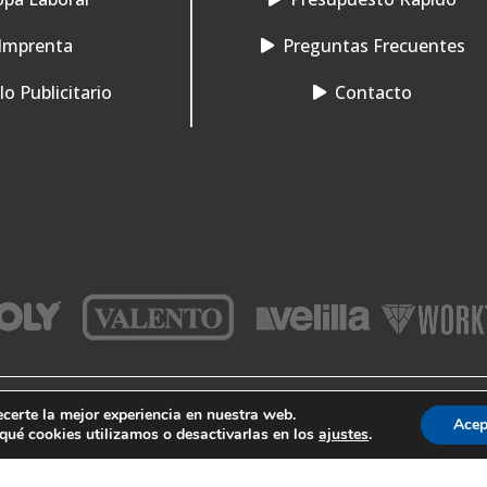
Imprenta
Preguntas Frecuentes
o Publicitario
Contacto
ecerte la mejor experiencia en nuestra web.
Acep
–
–
Aviso Legal
Condiciones de Venta
Protección de datos
ué cookies utilizamos o desactivarlas en los
ajustes
.