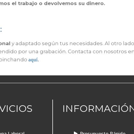
mos el trabajo o devolvemos su dinero.
:
onal
y adaptado según tus necesidades. Al otro lado
tendido por una grabación. Contacta con nosotros e
pinchando
aquí.
VICIOS
INFORMACIÓ
pa Laboral
Presupuesto Rápido