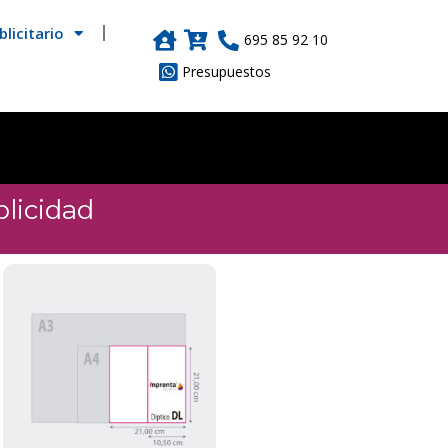
licitario
695 85 92 10
Presupuestos
licidad