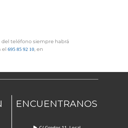
 del teléfono siempre habrá
n el
, en
695 85 92 10
N
ENCUENTRANOS
C/ Gredos 11, Local