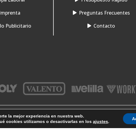
Imprenta
Preguntas Frecuentes
o Publicitario
Contacto
erte la mejor experiencia en nuestra web.
A
–
–
Aviso Legal
Condiciones de Venta
Protección de datos
é cookies utilizamos o desactivarlas en los
ajustes
.