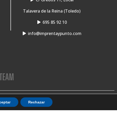
Talavera de la Reina (Toledo)
695 85 92 10
info@imprentaypunto.com
Envios a toda la península
ceptar
Rechazar