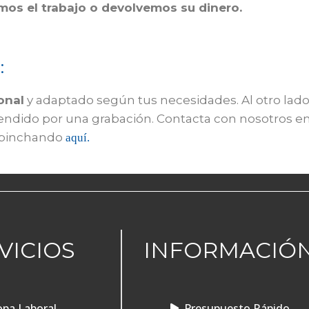
mos el trabajo o devolvemos su dinero.
:
onal
y adaptado según tus necesidades. Al otro lado
tendido por una grabación. Contacta con nosotros e
pinchando
aquí.
VICIOS
INFORMACIÓ
pa Laboral
Presupuesto Rápido