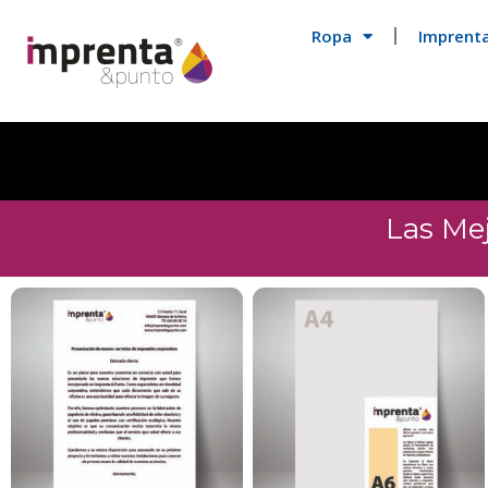
Ropa
Imprent
Las Me