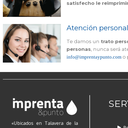
satisfecho le reimprimi
Atención personal
Te damos un
trato pers
personas
, nunca será a
o 
info@imprentaypunto.com
SER
«Ubicados en Talavera de la
Ro