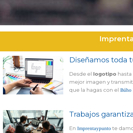
Imprenta
Diseñamos toda t
Desde el
logotipo
hasta
mejor imagen y transmiti
que la hagas con el
Búho 
Trabajos garantiz
En
te damos
Imprentaypunto