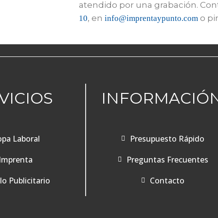
atendido por una grabación. Con
, en
o p
10
info@imprentaypunto.com
VICIOS
INFORMACIÓ
pa Laboral
Presupuesto Rápido
Imprenta
Preguntas Frecuentes
o Publicitario
Contacto