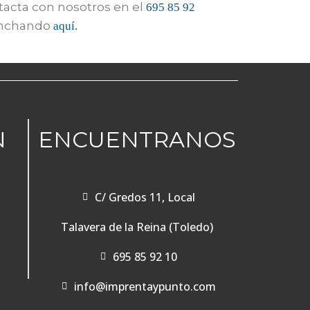
tacta con nosotros en el
695 85 92
inchando
aquí.
N
ENCUENTRANOS
C/ Gredos 11, Local
Talavera de la Reina (Toledo)
695 85 92 10
info@imprentaypunto.com