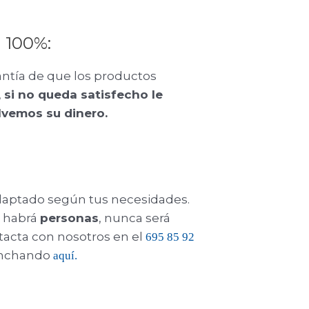
l 100%:
antía de que los productos
,
si no queda satisfecho le
lvemos su dinero.
daptado según tus necesidades.
e habrá
personas
, nunca será
tacta con nosotros en el
695 85 92
inchando
aquí.