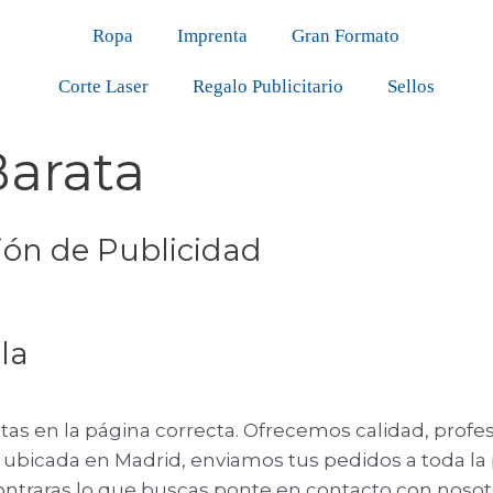
Ropa
Imprenta
Gran Formato
Corte Laser
Regalo Publicitario
Sellos
Barata
ión de Publicidad
la
as en la página correcta. Ofrecemos calidad, profes
bicada en Madrid, enviamos tus pedidos a toda la p
ncontraras lo que buscas ponte en contacto con nos