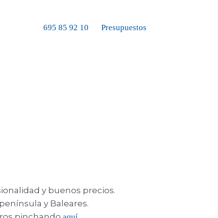
695 85 92 10
Presupuestos
ionalidad y buenos precios.
enínsula y Baleares.
otros pinchando
aquí.